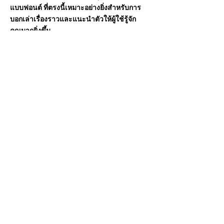
แบบฟอนต์ ที่ตรงนี้เหมาะอย่างยิ่งสำหรับการ
บอกเล่าเรื่องราวและแนะนำตัวให้ผู้ใช้รู้จัก
คุณมากยิ่งขึ้น
ช่องทางชำระเงิน
- บัตรเครดิต / เดบิต
- PAYPAL
- ชำระเงินออฟไลน์
Contact Info
Email :
in.designer.snr@gmail.com
Get Subscriber
Email